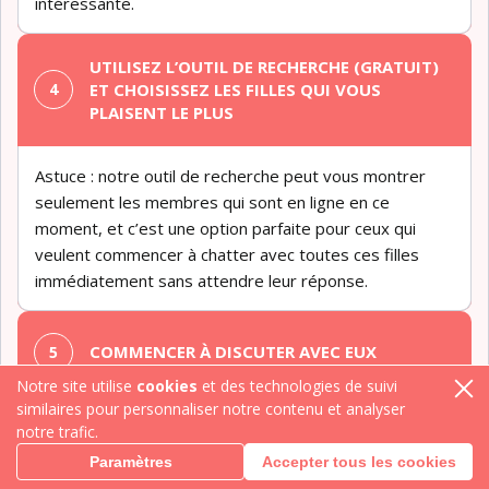
intéressante.
UTILISEZ L’OUTIL DE RECHERCHE (GRATUIT)
ET CHOISISSEZ LES FILLES QUI VOUS
PLAISENT LE PLUS
Astuce : notre outil de recherche peut vous montrer
seulement les membres qui sont en ligne en ce
moment, et c’est une option parfaite pour ceux qui
veulent commencer à chatter avec toutes ces filles
immédiatement sans attendre leur réponse.
COMMENCER À DISCUTER AVEC EUX
Notre site utilise
cookies
et des technologies de suivi
similaires pour personnaliser notre contenu et analyser
N’oubliez pas que votre premier message doit être
notre trafic.
personnalisé : vous aurez ainsi plus de chances de
Paramètres
Accepter tous les cookies
sortir du lot. N’envoyez pas tout de suite un message