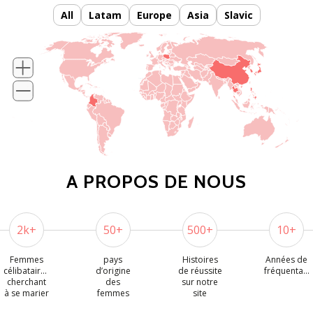
All
Latam
Europe
Asia
Slavic
Europe
Latam
Slavic
Asia
A PROPOS DE NOUS
2k+
50+
500+
10+
Femmes
pays
Histoires
Années de
célibataires
d’origine
de réussite
fréquentation
cherchant
des
sur notre
à se marier
femmes
site